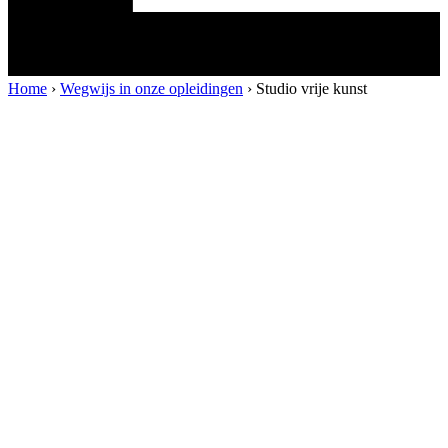
Home
›
Wegwijs in onze opleidingen
›
Studio vrije kunst