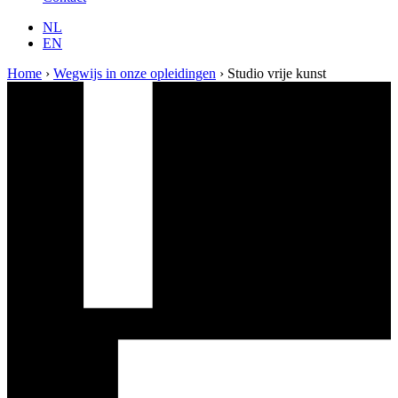
NL
EN
Home
›
Wegwijs in onze opleidingen
›
Studio vrije kunst