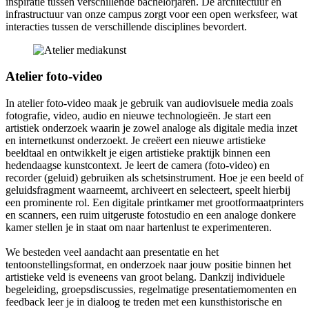
inspiratie tussen verschillende bachelorjaren. De architectuur en
infrastructuur van onze campus zorgt voor een open werksfeer, wat
interacties tussen de verschillende disciplines bevordert.
Atelier foto-video
In atelier foto-video maak je gebruik van audiovisuele media zoals
fotografie, video, audio en nieuwe technologieën. Je start een
artistiek onderzoek waarin je zowel analoge als digitale media inzet
en internetkunst onderzoekt. Je creëert een nieuwe artistieke
beeldtaal en ontwikkelt je eigen artistieke praktijk binnen een
hedendaagse kunstcontext. Je leert de camera (foto-video) en
recorder (geluid) gebruiken als schetsinstrument. Hoe je een beeld of
geluidsfragment waarneemt, archiveert en selecteert, speelt hierbij
een prominente rol. Een digitale printkamer met grootformaatprinters
en scanners, een ruim uitgeruste fotostudio en een analoge donkere
kamer stellen je in staat om naar hartenlust te experimenteren.
We besteden veel aandacht aan presentatie en het
tentoonstellingsformat, en onderzoek naar jouw positie binnen het
artistieke veld is eveneens van groot belang. Dankzij individuele
begeleiding, groepsdiscussies, regelmatige presentatiemomenten en
feedback leer je in dialoog te treden met een kunsthistorische en