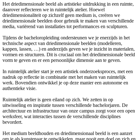
Het driedimensionale beeld als artistieke uitdrukking in een ruimte,
daarover reflecteren we in ruimtelijk atelier. Hoewel
driedimensionaliteit op zichzelf geen medium is, creëren we
driedimensionale beelden door gebruik te maken van verschillende
media, variërend van installaties tot performances en sculpturen.
Tijdens de bacheloropleiding ondersteunen we je enerzijds in het
technische aspect van driedimensionale beelden (modelleren,
kappen, lassen, …) en anderzijds geven we je inzicht in materialen,
vormen en structuren. Dit is cruciaal om het driedimensionale beeld
vorm te geven en er een persoonlijke dimensie aan te geven.
In ruimtelijk atelier start je een artistiek onderzoeksproces, met een
nadruk op reflectie in combinatie met het maken van ruimtelijk
werk. Bovendien ontwikkel je op deze manier een autonome en
authentieke visie.
Ruimtelijk atelier is geen eiland op zich. We zetten in op
uitwisseling en inspiratie tussen verschillende bachelorjaren. De
architectuur en infrastructuur van onze campus zorgt voor een open
werksfeer, wat interacties tussen de verschillende disciplines
bevordert.
Het medium beeldhouden en driedimensionaal beeld is een aanzet
om je als kunstenaar te ontwikkelen, maar nooit een doel op zich en