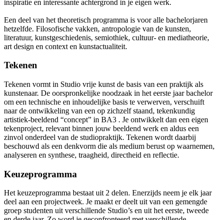
inspiratie en interessante achtergrond in je eigen werk.
Een deel van het theoretisch programma is voor alle bachelorjaren
hetzelfde. Filosofische vakken, antropologie van de kunsten,
literatuur, kunstgeschiedenis, semiothiek, cultuur- en mediatheorie,
art design en context en kunstactualiteit.
Tekenen
Tekenen vormt in Studio vrije kunst de basis van een praktijk als
kunstenaar. De oorspronkelijke noodzaak in het eerste jaar bachelor
om een technische en inhoudelijke basis te verwerven, verschuift
naar de ontwikkeling van een op zichzelf staand, tekenkundig
artistiek-beeldend “concept” in BA3 . Je ontwikkelt dan een eigen
tekenproject, relevant binnen jouw beeldend werk en aldus een
zinvol onderdeel van de studiopraktijk. Tekenen wordt daarbij
beschouwd als een denkvorm die als medium berust op waarnemen,
analyseren en synthese, traagheid, directheid en reflectie.
Keuzeprogramma
Het keuzeprogramma bestaat uit 2 delen. Enerzijds neem je elk jaar
deel aan een projectweek. Je maakt er deelt uit van een gemengde
groep studenten uit verschillende Studio’s en uit het eerste, tweede
en derde jaar. Zo word je geconfronteerd met verschillende