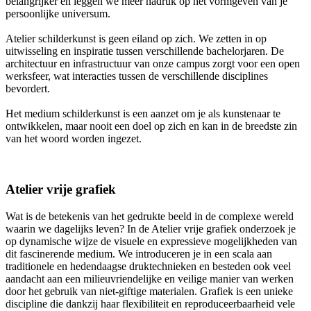
belangrijker en leggen we meer nadruk op het vormgeven van je
persoonlijke universum.
Atelier schilderkunst is geen eiland op zich. We zetten in op
uitwisseling en inspiratie tussen verschillende bachelorjaren. De
architectuur en infrastructuur van onze campus zorgt voor een open
werksfeer, wat interacties tussen de verschillende disciplines
bevordert.
Het medium schilderkunst is een aanzet om je als kunstenaar te
ontwikkelen, maar nooit een doel op zich en kan in de breedste zin
van het woord worden ingezet.
Atelier vrije grafiek
Wat is de betekenis van het gedrukte beeld in de complexe wereld
waarin we dagelijks leven? In de Atelier vrije grafiek onderzoek je
op dynamische wijze de visuele en expressieve mogelijkheden van
dit fascinerende medium. We introduceren je in een scala aan
traditionele en hedendaagse druktechnieken en besteden ook veel
aandacht aan een milieuvriendelijke en veilige manier van werken
door het gebruik van niet-giftige materialen. Grafiek is een unieke
discipline die dankzij haar flexibiliteit en reproduceerbaarheid vele