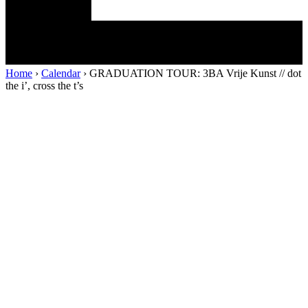
Home
›
Calendar
›
GRADUATION TOUR: 3BA Vrije Kunst // dot
the i’, cross the t’s