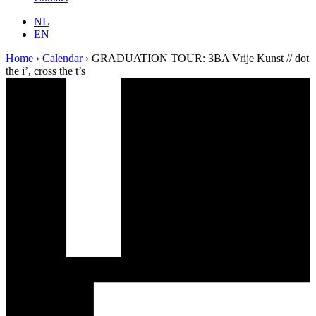
NL
EN
Home
›
Calendar
›
GRADUATION TOUR: 3BA Vrije Kunst // dot
the i’, cross the t’s